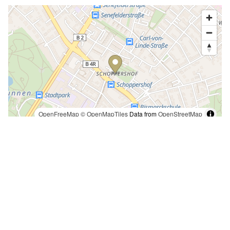
Tucher Stiftung
Management GmbH
Elbinger Straße 20
90491 Nürnberg
Tel:
09115692260
Fax:
091156922616
E-Mail:
office@tucher-stiftung.de